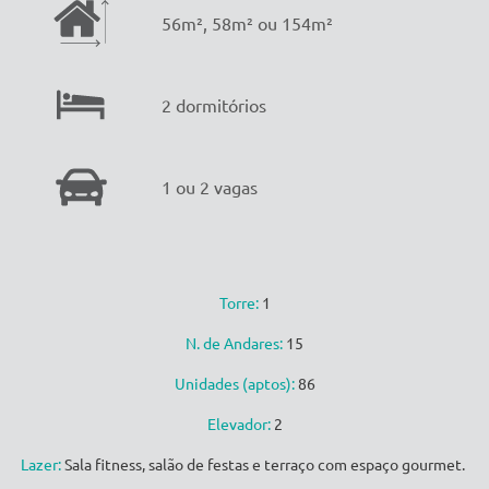
56m², 58m² ou 154m²
2 dormitórios
1 ou 2 vagas
Torre:
1
N. de Andares:
15
Unidades (aptos):
86
Elevador:
2
Lazer:
Sala fitness, salão de festas e terraço com espaço gourmet.