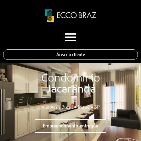
Área do cliente
Condomínio
Jacarandá
Vila Assis Brasil ● Mauá ● SP
Empreendimento entregue