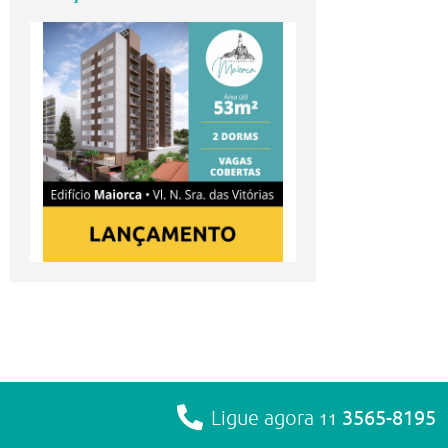
3565-8195
Ligue agora
11