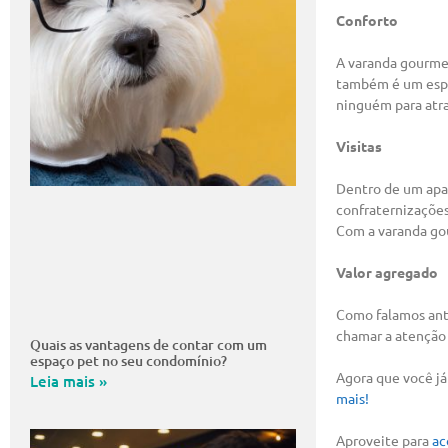
Conforto
A varanda gourme
também é um espaç
ninguém para atra
Visitas
Dentro de um apar
confraternizaçõe
Com a varanda gou
Valor agregado
Como falamos ante
chamar a atenção 
Quais as vantagens de contar com um
espaço pet no seu condomínio?
Agora que você já
Leia mais »
mais!
Aproveite para
ac