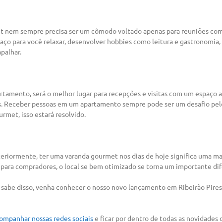
t nem sempre precisa ser um cômodo voltado apenas para reuniões com 
o para você relaxar, desenvolver hobbies como leitura e gastronomia, 
palhar.
tamento, será o melhor lugar para recepções e visitas com um espaço 
s. Receber pessoas em um apartamento sempre pode ser um desafio pelo
rmet, isso estará resolvido.
riormente, ter uma varanda gourmet nos dias de hoje significa uma ma
para compradores, o local se bem otimizado se torna um importante dif
 sabe disso, venha conhecer o nosso novo lançamento em Ribeirão Pires
ompanhar nossas redes sociais
e ficar por dentro de todas as novidades 