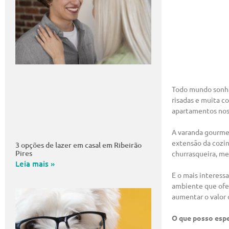
Todo mundo sonha 
risadas e muita c
apartamentos nos 
A varanda gourme
extensão da cozi
3 opções de lazer em casal em Ribeirão
Pires
churrasqueira, mes
Leia mais »
E o mais interess
ambiente que ofe
aumentar o valor
O que posso esp