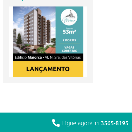
3565-8195
Ligue agora
11