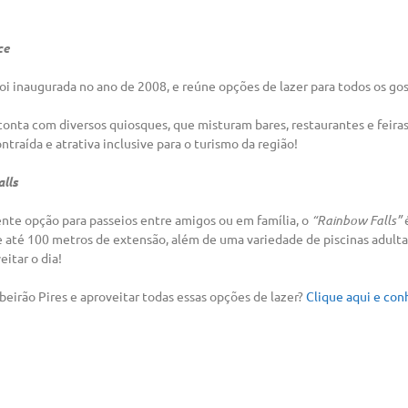
ce
oi inaugurada no ano de 2008, e reúne opções de lazer para todos os gost
nta com diversos quiosques, que misturam bares, restaurantes e feira
traída e atrativa inclusive para o turismo da região!
lls
te opção para passeios entre amigos ou em família, o
“Rainbow Falls”
é
até 100 metros de extensão, além de uma variedade de piscinas adulta
eitar o dia!
eirão Pires e aproveitar todas essas opções de lazer?
Clique aqui e con