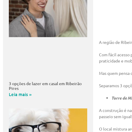
A região de Ribei
Com fácil acesso p
praticidade e mob
Mas quem pensa qu
3 opções de lazer em casal em Ribeirão
Separamos 3 opçõe
Pires
Leia mais »
Torre de M
A construção é na
passeio sem igual
O local mistura a