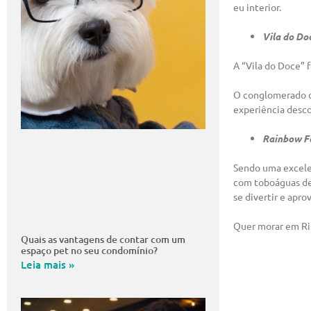
eu interior.
Vila do Do
A “Vila do Doce” f
O conglomerado co
experiência descon
Rainbow Fa
Sendo uma excelen
com toboáguas de 
se divertir e aprov
Quer morar em Rib
Quais as vantagens de contar com um
espaço pet no seu condomínio?
Leia mais »