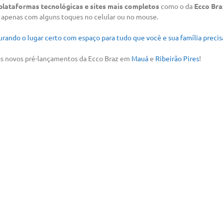
 plataformas tecnológicas e sites mais completos
como o da
Ecco Bra
penas com alguns toques no celular ou no mouse.
urando o lugar certo com espaço para tudo que você e sua família precis
s novos pré-lançamentos da Ecco Braz em
Mauá
e
Ribeirão Pires
!