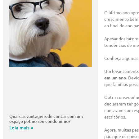
O último ano apre
crescimento bem 
ao final do ano p
Apesar dos fatore
tendências de me
Conheça algumas d
Um levantamento 
em um ano.
Devid
que famílias poss
Outra consequênc
declararam ter go
contavam com esp
Quais as vantagens de contar com um
escritórios.
espaço pet no seu condomínio?
Leia mais »
Agora, muitas pes
para que os cons